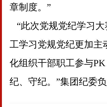
章制度。”
“此次党规党纪学习
工学习党规党纪更加主
化组织干部职工参与P
纪、守纪。”集团纪委