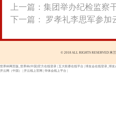
上一篇：集团举办纪检监察
下一篇：
罗孝礼李思军参加
© 2018 ALL RIGHTS RESERV
世界杯网页版_世界杯(中国)官方在线登录
|
五大联赛在线平台
|
球友会在线登录_球友
开云网（中国）
|
开云线上官网
|
华体会线上平台
|