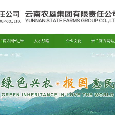
兰官方网站_米
人才战略
企业文化
米兰官方网站
milan（中国）
兰milan（中