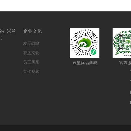
站_米兰
企业文化
国）
发展战略
农垦文化
员工风采
云垦优品商城
官方
宣传视频