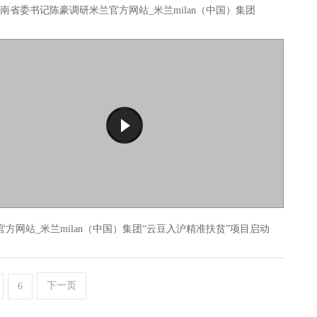
南省委书记陈豪调研米兰官方网站_米兰milan（中国）集团
官方网站_米兰milan（中国）集团“云豆入沪精准扶贫”项目启动
下一页
6