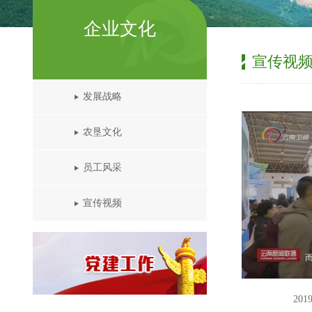
企业文化
宣传视
发展战略
农垦文化
员工风采
宣传视频
20