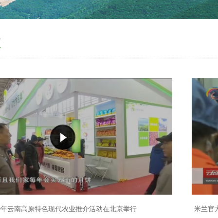
频
19年云南高原特色现代农业推介活动在北京举行
米兰官