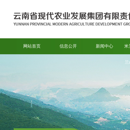
网站首页
信息公开
新闻中心
米
兰