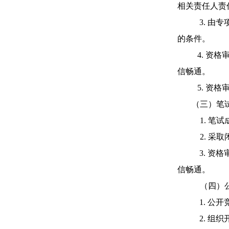
相关责任人责
3. 
的条件。
4
.
资格
信畅通。
5.
资格
（三）笔
1.
笔试
2. 
3.
资格
信畅通。
（四）
1.
公开
2.
组织