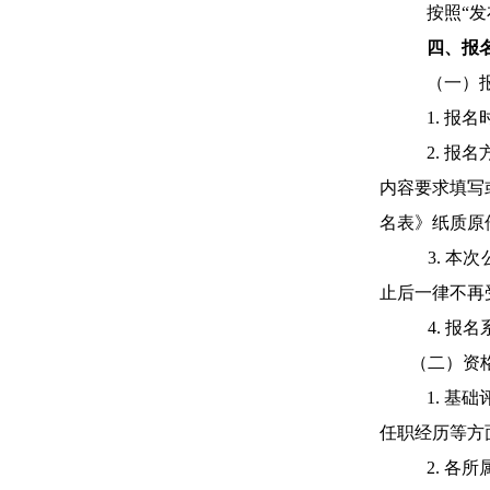
按照
“
四、报
（一）
1.
报名
2.
报名
内容要求填写
名表》纸质原
3
.
本次
止后一律不再
4
.
报名
（二）资
1.
基础
任职经历等方
2.
各所