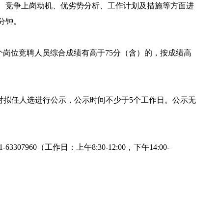
、竞争上岗动机、优劣势分析、工作计划及措施等方面进
分钟。
岗位竞聘人员综合成绩有高于75
分（含）的，按成绩高
对拟任人选进行公示，公示时间不少于5个工作日。公示无
1-63307960
（工作日：
上午8:30-12:00
，下午
14:00-