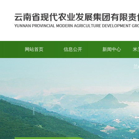
网站首页
信息公开
新闻中心
米
兰