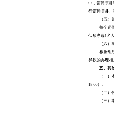
中，竞聘演讲
行竞聘演讲。
（五）
每个岗
低顺序选
1
名
（六）
根据组
异议的办理相
五、其
（一）
18:00
）。
（二）
（三）