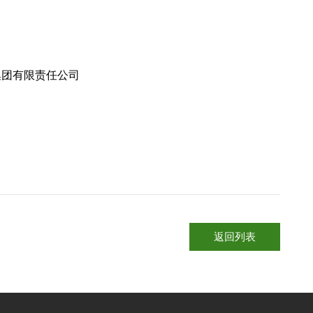
集团有限责任公司
返回列表