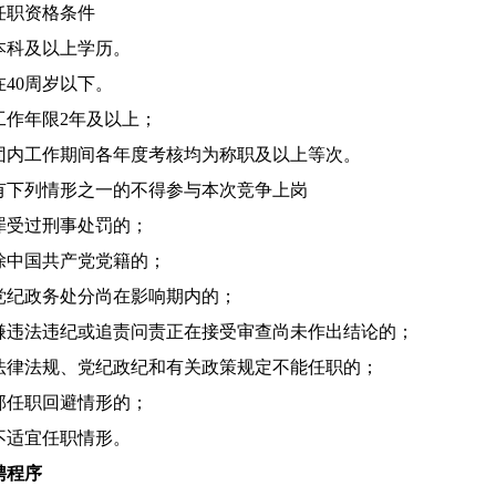
任职资格条件
学本科及以上学历。
在
40
周岁以下。
工作年限
2
年及以上；
在集团内工作期间各年度考核均为称职及以上等次。
有下列情形之一的不得参与本次竞争上岗
犯罪受过刑事处罚的；
除中国共产党党籍的；
党纪政务处分尚在影响期内的；
嫌违法违纪或追责问责正在接受审查尚未作出结论的；
法律法规、党纪政纪和有关政策规定不能任职的；
部任职回避情形的；
不适宜任职情形。
聘程序