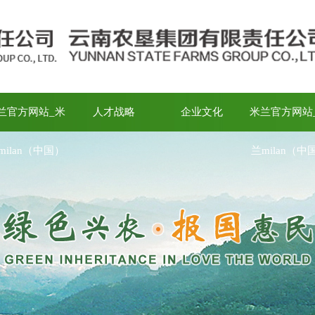
兰官方网站_米
人才战略
企业文化
米兰官方网站
milan（中国）
兰milan（中