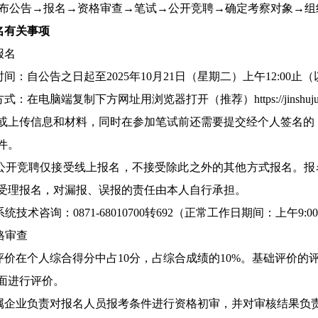
发布公告→报名→资格审查→笔试→公开竞聘→确定考察对象→组
名有关事项
报名
时间：
自公告之日起至2025
年
10
月
2
1
日（星期二）上午
12
:00止
方式：
在电脑端复制下方网址用浏览器打开（推荐）
https://jinshu
或上传信息和材料，同时在参加笔试前还需要提交经个人签名的
件。
公开竞聘仅接受线上报名，不接受除此之外的其他方式报名。报
受理报名，对漏报、误报的责任由本人自行承担。
系统技术咨询：
0871-68010700
转
692
（正常工作日期间：上午
9:00
格审查
评价在个人综合得分中占
1
0
分，占综合成绩的
10%
。
基础评价的
面进行评价。
属企业负责对报名人员报考条件进行资格初审，并对审核结果负