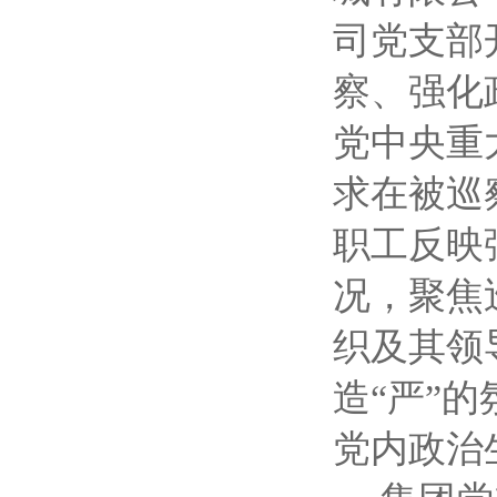
司
党支部
察、强化
党中央重
求在被巡
职工反映
况，聚焦
织及其领
造
“严”
党内政治