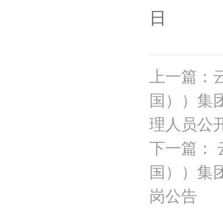
日
上一篇：云
国））集
理人员公开
下一篇：
国））集
岗公告