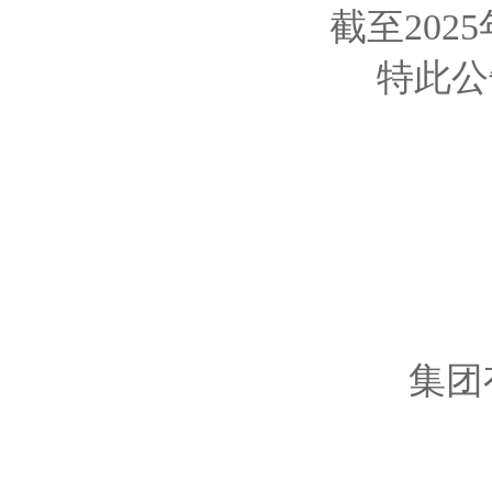
截至
202
5
特此公
中共米
有限
集团