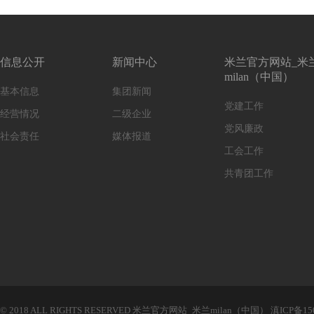
信息公开
新闻中心
米兰官方网站_米
milan（中国）
基本信息
集团新闻
党建工作
经营情况
二级企业
党风廉政
社会责任
媒体报道
工会工作
共青团工作
© 2018 ALL RIGHTS RESERVED 米兰官方网站_米兰milan（中国）
滇ICP备15