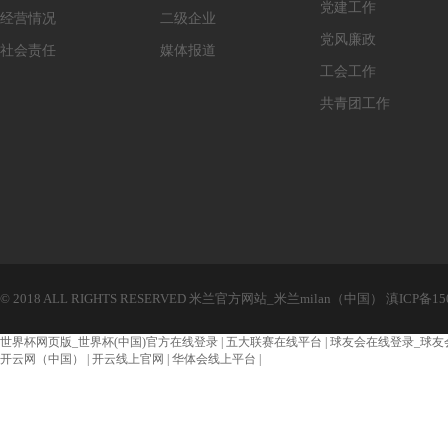
党建工作
经营情况
二级企业
党风廉政
社会责任
媒体报道
工会工作
共青团工作
© 2018 ALL RIGHTS RESERVED 米兰官方网站_米兰milan（中国）
滇ICP备15
世界杯网页版_世界杯(中国)官方在线登录
|
五大联赛在线平台
|
球友会在线登录_球友
开云网（中国）
|
开云线上官网
|
华体会线上平台
|