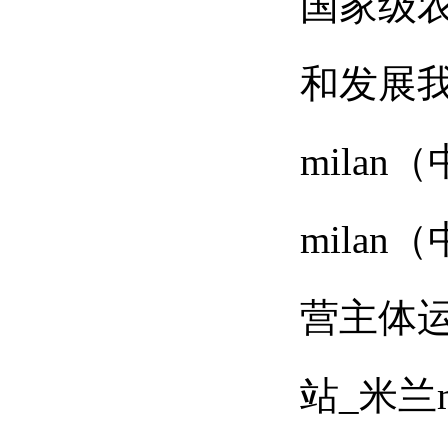
国家级
和发展
mila
mila
营主体
站_米兰