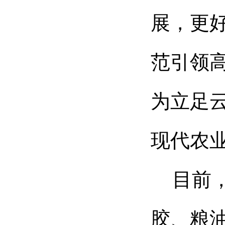
展，更
范引领
为立足
现代农
目前
胶、粮