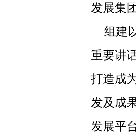
发展集
组建
重要讲
打造成
发及成
发展平