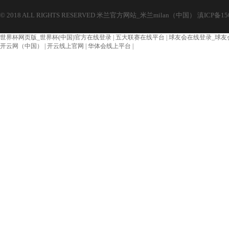
© 2018 ALL RIGHTS RESERVED 米兰官方网站_米兰milan（中国）
滇ICP备15
世界杯网页版_世界杯(中国)官方在线登录
|
五大联赛在线平台
|
球友会在线登录_球友
开云网（中国）
|
开云线上官网
|
华体会线上平台
|