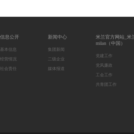
信息公开
新闻中心
米兰官方网站_米
milan（中国）
基本信息
集团新闻
党建工作
经营情况
二级企业
党风廉政
社会责任
媒体报道
工会工作
共青团工作