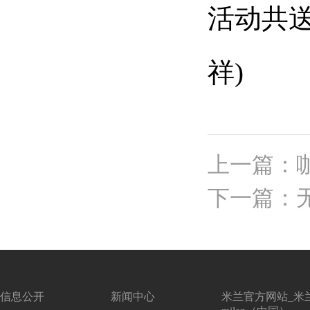
活动共送
祥)
上一篇：
下一篇：
信息公开
新闻中心
米兰官方网站_米