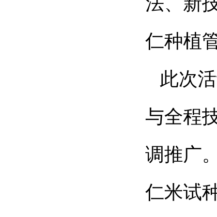
法、新
仁种植
此次活
与全程
调推广
仁米试