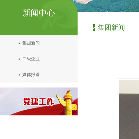
新闻中心
集团新闻
集团新闻
二级企业
媒体报道