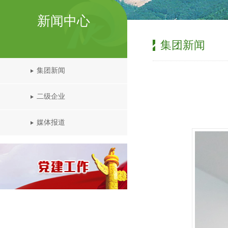
新闻中心
集团新闻
集团新闻
二级企业
媒体报道