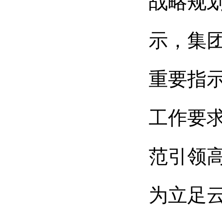
战略规
示，集
重要指
工作要
范引领
为立足