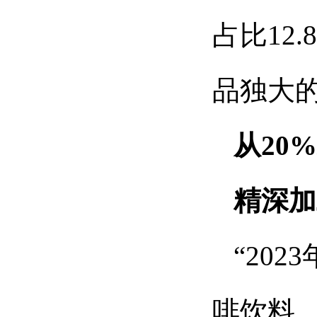
占比12
品独大
从20%
精深加
“202
啡饮料