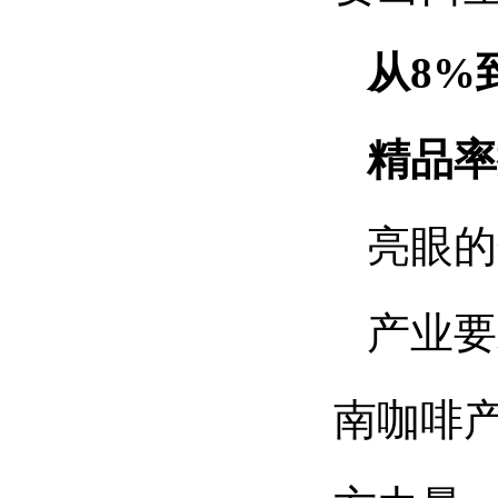
从8%到
精品率
亮眼的
产业要
南咖啡