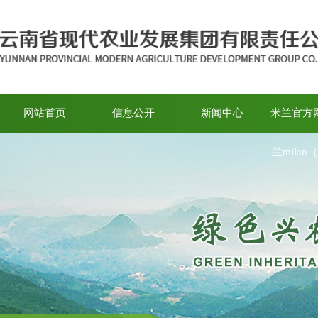
网站首页
信息公开
新闻中心
米兰官方
兰mila