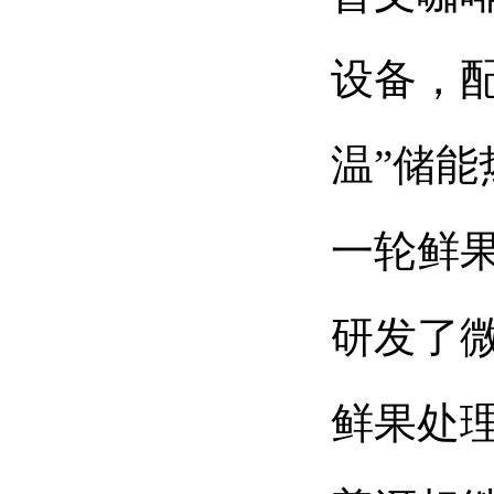
设备，
温”储
一轮鲜
研发了
鲜果处