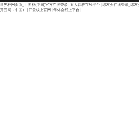
世界杯网页版_世界杯(中国)官方在线登录
|
五大联赛在线平台
|
球友会在线登录_球友
开云网（中国）
|
开云线上官网
|
华体会线上平台
|