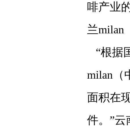
啡产业
兰mil
“根据国
mila
面积在
件。”