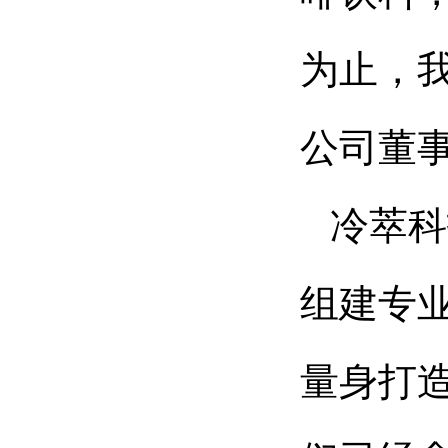
为止，
公司董
冷萃科
组建专
量身打