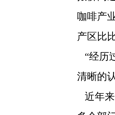
咖啡产
产区比
“经历
清晰的
近年来