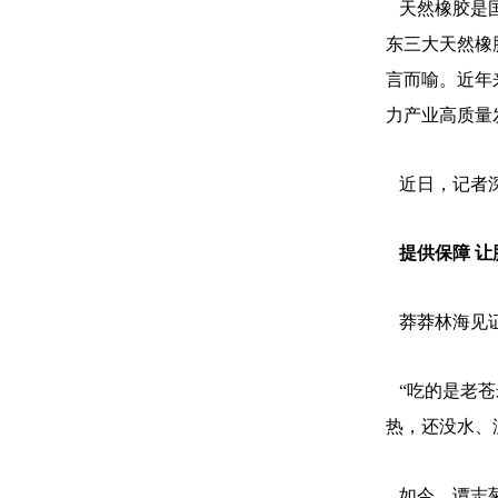
天然橡胶是国
东三大天然橡
言而喻。近年
力产业高质量
近日，记者深
提供保障 让
莽莽林海见证
“吃的是老苍
热，还没水、
如今，谭志菊