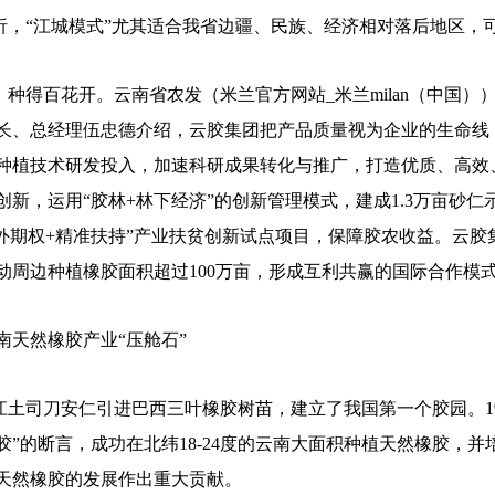
，“江城模式”尤其适合我省边疆、民族、经济相对落后地区，
种得百花开。云南省农发（米兰官方网站_米兰milan（中国）
长、总经理伍忠德介绍，云胶集团把产品质量视为企业的生命线
种植技术研发投入，加速科研成果转化与推广，打造优质、高效
新，运用“胶林+林下经济”的创新管理模式，建成1.3万亩砂仁示
场外期权+精准扶持”产业扶贫创新试点项目，保障胶农收益。云胶
动周边种植橡胶面积超过100万亩，形成互利共赢的国际合作模
南天然橡胶产业“压舱石”
盈江土司刀安仁引进巴西三叶橡胶树苗，建立了我国第一个胶园。19
胶”的断言，成功在北纬18-24度的云南大面积种植天然橡胶，
天然橡胶的发展作出重大贡献。