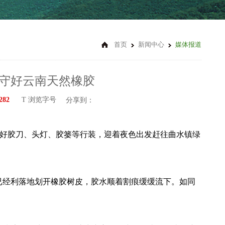
首页
新闻中心
媒体报道
住守好云南天然橡胶
282
T 浏览字号
分享到：
好胶刀、头灯、胶篓等行装，迎着夜色出发赶往曲水镇绿
已经利落地划开橡胶树皮，胶水顺着割痕缓缓流下。如同