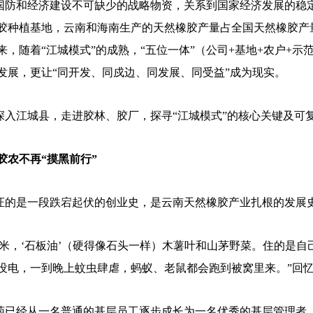
防和经济建设不可缺少的战略物资，关系到国家经济发展的稳
胶种植基地，云南和海南生产的天然橡胶产量占全国天然橡胶产量
来，随着“江城模式”的成熟，“五位一体”（公司+基地+农户+
发展，更让“同开发、同戍边、同发展、同受益”成为现实。
入江城县，走进胶林、胶厂，探寻“江城模式”的核心关键及可
胶农不再“摸黑前行”
的是一段跌宕起伏的创业史，是云南天然橡胶产业扎根的发展
米，‘石板油’（硬得像石头一样）木薯叶和山茅野菜。住的是自
没电，一到晚上蚊虫肆虐，蚂蚁、老鼠都会跑到被窝里来。”回
已经从一名普通的基层员工逐步成长为一名优秀的基层管理者