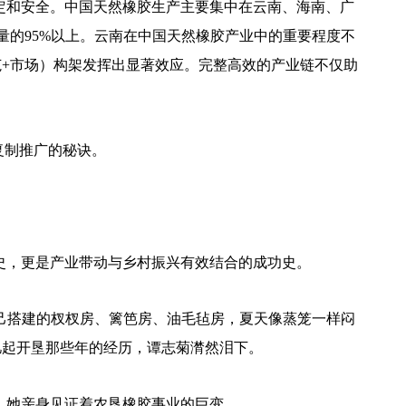
定和安全。中国天然橡胶生产主要集中在云南、海南、广
的95%以上。云南在中国天然橡胶产业中的重要程度不
示范+市场）构架发挥出显著效应。完整高效的产业链不仅助
复制推广的秘诀。
史，更是产业带动与乡村振兴有效结合的成功史。
己搭建的杈杈房、篱笆房、油毛毡房，夏天像蒸笼一样闷
忆起开垦那些年的经历，谭志菊潸然泪下。
，她亲身见证着农垦橡胶事业的巨变。