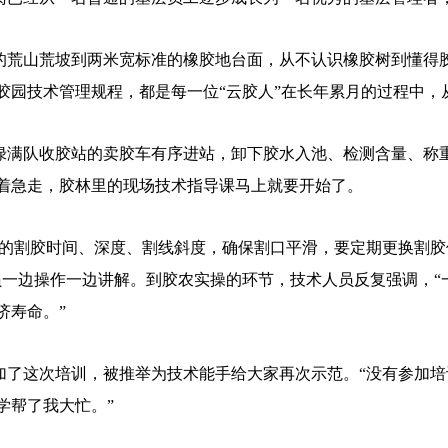
荒山荒坡到两米宽标准的橡胶地台面，从不认识橡胶树到懂得胶园
胶园技术管理规程，都是每一位“云胶人”在长年累月的过程中
绿满队收胶站的卖胶车有序进站，卸下胶水入池、检测含量、称
着急走，胶林里的现场技术指导课马上就要开始了。
的割胶时间、深度、割线斜度，确保割口平滑，要定期更换割胶
员一边操作一边讲解。到胶农实操的环节，技术人员反复强调，“
济寿命。”
了这次培训，被推举为技术能手给大家再次示范。“没有参加培
学帮了我大忙。”